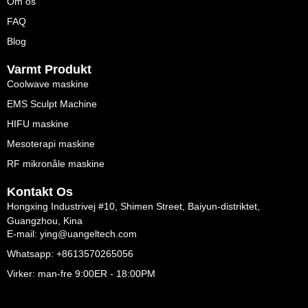
Om os
FAQ
Blog
Varmt Produkt
Coolwave maskine
EMS Sculpt Machine
HIFU maskine
Mesoterapi maskine
RF mikronåle maskine
Kontakt Os
Hongxing Industrivej #10, Shimen Street, Baiyun-distriktet,
Guangzhou, Kina
E-mail: ying@uangeltech.com
Whatsapp: +8613570265056
Virker: man-fre 9:00ER - 18:00PM