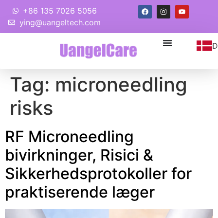
+86 135 7026 5056
ying@uangeltech.com
D
Tag:
microneedling
risks
RF Microneedling
bivirkninger, Risici &
Sikkerhedsprotokoller for
praktiserende læger