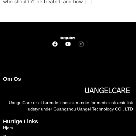
who shouldn’t be treated
,
and how
[…]
Om Os
UangelCare er et førende kinesisk mærke for medicinsk æstetisk
udstyr under Guangzhou Uangel Technology CO., LTD
Hurtige Links
Hjem