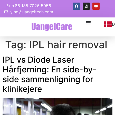
+86 135 7026 5056
ying@uangeltech.com
D
Tag:
IPL hair removal
IPL vs Diode Laser
Hårfjerning: En side-by-
side sammenligning for
klinikejere