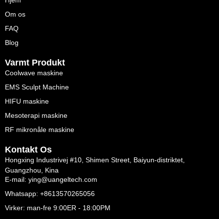
Om os
FAQ
Blog
Varmt Produkt
Coolwave maskine
EMS Sculpt Machine
HIFU maskine
Mesoterapi maskine
RF mikronåle maskine
Kontakt Os
Hongxing Industrivej #10, Shimen Street, Baiyun-distriktet,
Guangzhou, Kina
E-mail: ying@uangeltech.com
Whatsapp: +8613570265056
Virker: man-fre 9:00ER - 18:00PM