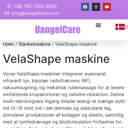
+86 135 7026 5056
ying@uangeltech.com
D
Hjem
/
Slankemaskine
/ VelaShape maskine
VelaShape maskine
Vores VelaShape-maskiner integrerer avanceret
infrarødt lys, bipolær radiofrekvens (RF),
vakuumsugning, og mekanisk rullemassage for at levere
omfattende kropskonturer og cellulite-reduktion. Denne
multi-teknologiske tilgang tillader energi at trænge dybt
ind (5–15 mm) ind i det dermale og subkutane lag,
stimulerer produktionen af ​​kollagen og elastin, samtidig
med at lymfedrænage og blodcirkulation forbedres for