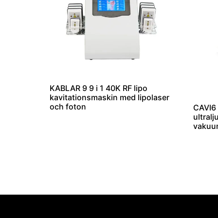
KABLAR 9 9 i 1 40K RF lipo
kavitationsmaskin med lipolaser
och foton
CAVI6 
ultral
vakuum