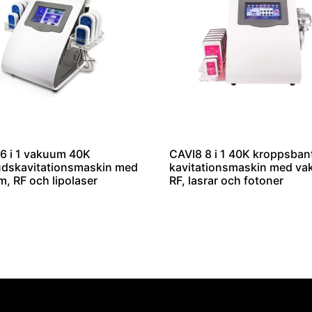
6 i 1 vakuum 40K
CAVI8 8 i 1 40K kroppsban
judskavitationsmaskin med
kavitationsmaskin med va
, RF och lipolaser
RF, lasrar och fotoner