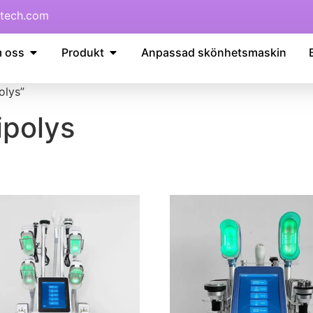
tech.com
 oss
Produkt
Anpassad skönhetsmaskin
olys”
ipolys