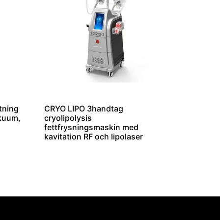
tning
CRYO LIPO 3handtag
kuum,
cryolipolysis
fettfrysningsmaskin med
kavitation RF och lipolaser