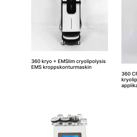
360 kryo + EMSlim cryolipolysis
EMS kroppskonturmaskin
360 CR
kryoli
applik