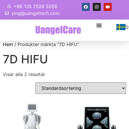
+86 135 7026 5056
ying@uangeltech.com
S
Hem
/ Produkter märkta "7D HIFU”
7D HIFU
Visar alla 2 resultat