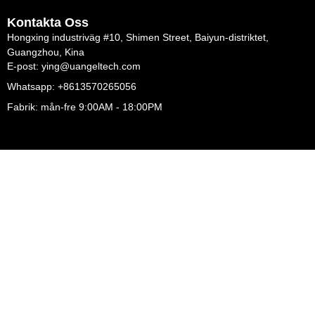
Kontakta Oss
Hongxing industriväg #10, Shimen Street, Baiyun-distriktet,
Guangzhou, Kina
E-post: ying@uangeltech.com
Whatsapp: +8613570265056
Fabrik: mån-fre 9:00AM - 18:00PM