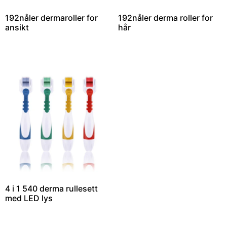
192nåler dermaroller for
192nåler derma roller for
ansikt
hår
4 i 1 540 derma rullesett
med LED lys