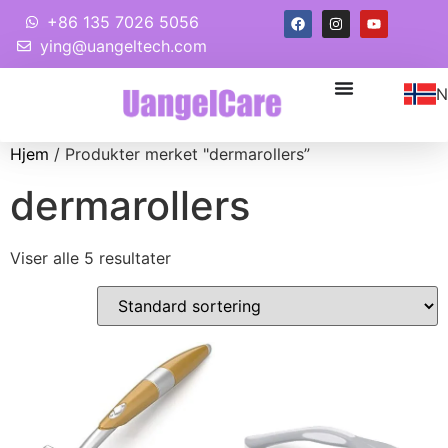
+86 135 7026 5056
ying@uangeltech.com
N
Hjem
/ Produkter merket "dermarollers”
dermarollers
Viser alle 5 resultater