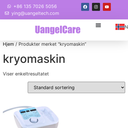
+86 135 7026 5056
ying@uangeltech.com
N
Hjem
/ Produkter merket "kryomaskin”
kryomaskin
Viser enkeltresultatet