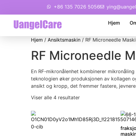
+86 135 7026 5056
ying@uangel
Hjem
Om
Hjem
/
Ansiktsmaskin
/ RF Microneedle Maski
RF Microneedle M
En RF-mikronålenhet kombinerer mikronåling m
teknologien øker produksjonen av kollagen og el
ansikt og kropp, det fremmer fastere, jevnere
Viser alle 4 resultater
fraksj
maski