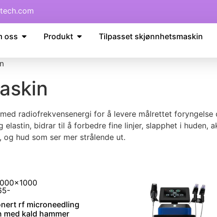
tech.com
 oss
Produkt
Tilpasset skjønnhetsmaskin
n
askin
ed radiofrekvensenergi for å levere målrettet foryngelse 
astin, bidrar til å forbedre fine linjer, slapphet i huden, a
, og hud som ser mer strålende ut.
onert rf microneedling
n med kald hammer