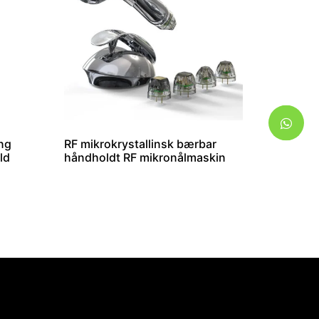
ing
RF mikrokrystallinsk bærbar
ld
håndholdt RF mikronålmaskin