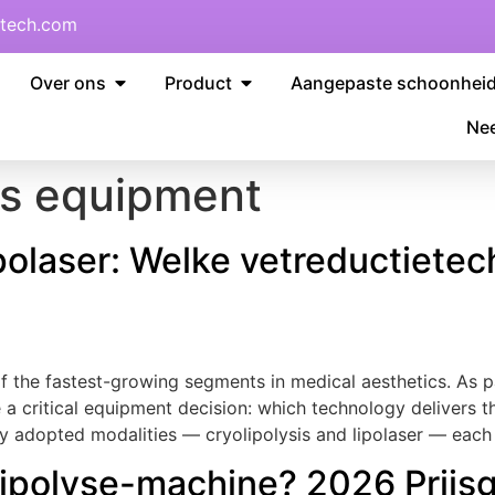
tech.com
Over ons
Product
Aangepaste schoonhei
Nee
is equipment
polaser: Welke vetreductietec
f the fastest-growing segments in medical aesthetics
.
As p
 a critical equipment decision
:
which technology delivers t
y adopted modalities — cryolipolysis and lipolaser — each 
ipolyse-machine? 2026 Prijsgi