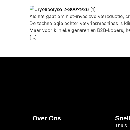
Als het gaat om niet-invasieve vetreductie, 
De technologie achter vetvriesmachines is kl
Maar voor kliniekeigenaren en B2B-kopers, het
[…]
Over Ons
Snel
Thuis