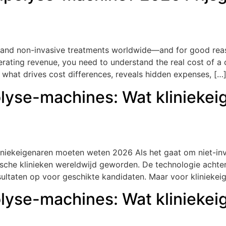
emand non-invasive treatments worldwide—and for good rea
erating revenue
,
you need to understand the real cost of a 
 what drives cost differences
,
reveals hidden expenses
, […
olyse-machines: Wat klinieke
niekeigenaren moeten weten 2026 Als het gaat om niet-inva
che klinieken wereldwijd geworden. De technologie achter 
ultaten op voor geschikte kandidaten. Maar voor kliniekei
olyse-machines: Wat klinieke