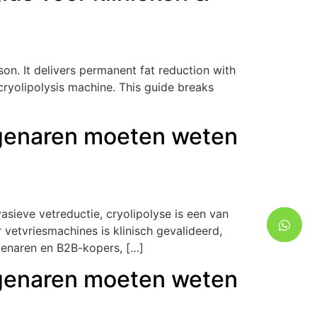
son
.
It delivers permanent fat reduction with
cryolipolysis machine
.
This guide breaks
]
igenaren moeten weten
sieve vetreductie, cryolipolyse is een van
vetvriesmachines is klinisch gevalideerd,
genaren en B2B-kopers, […]
igenaren moeten weten