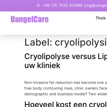
+86 135 7026 5056
ying@uangel
Thuis
Label:
cryolipolys
Cryolipolyse versus Li
uw kliniek
Non-invasive fat reduction has become one o
free body contouring rises
,
clinic owners face
demographic and business model
?
Two widel
Hoeveel kost een cryol