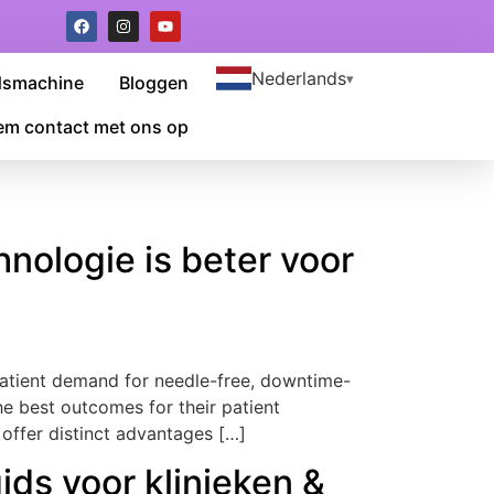
Nederlands
dsmachine
Bloggen
m contact met ons op
hnologie is beter voor
atient demand for needle-free
,
downtime-
he best outcomes for their patient
offer distinct advantages
[…]
ds voor klinieken &