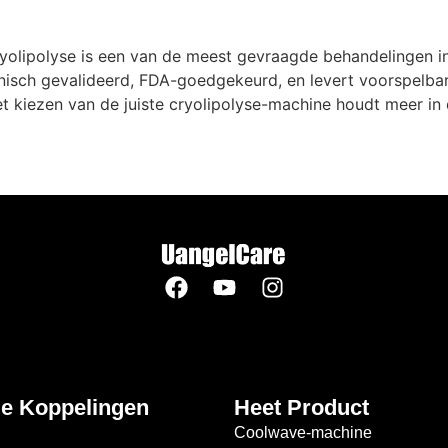
cryolipolyse is een van de meest gevraagde behandelingen i
inisch gevalideerd, FDA-goedgekeurd, en levert voorspelba
 kiezen van de juiste cryolipolyse-machine houdt meer in da
le Koppelingen
Heet Product
Coolwave-machine