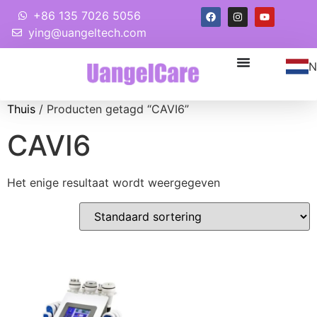
+86 135 7026 5056
ying@uangeltech.com
N
Thuis
/ Producten getagd “CAVI6”
CAVI6
Het enige resultaat wordt weergegeven